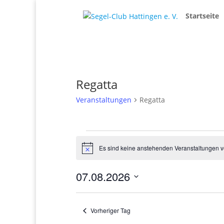
Startseite
Regatta
Veranstaltungen
Regatta
Veranstaltungen
für
Es sind keine anstehenden Veranstaltungen 
Hinweis
7.
August
07.08.2026
2026
Datum
wählen.
Vorheriger Tag