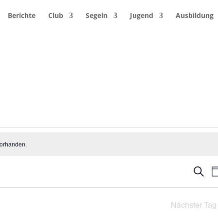
Berichte
Club
Segeln
Jugend
Ausbildung
vorhanden.
Vera
Suche
T
Suc
und
Nächster Tag
Ansi