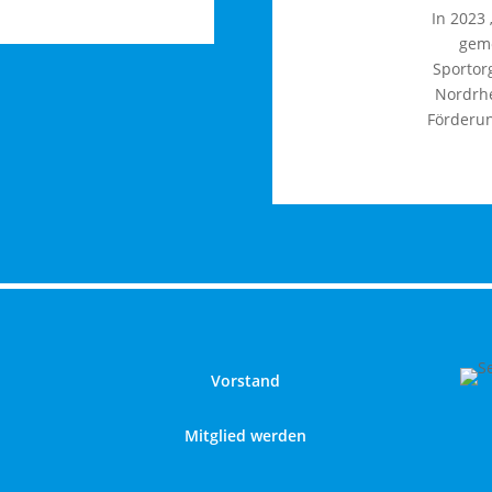
In 2023 
gem
Sportor
Nordrhe
Förderun
Vorstand
Mitglied werden