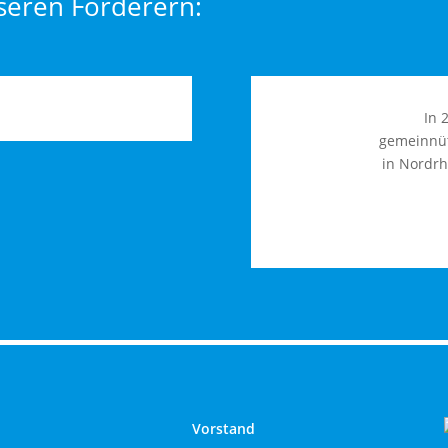
seren Förderern:
In 
gemeinnüt
in Nordrh
Vorstand