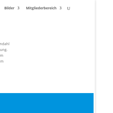
Bilder
Mitgliederbereich
endahl
gung.
um
 im