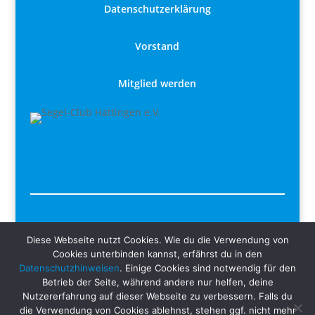
Datenschutzerklärung
Vorstand
Mitglied werden
Liebe Segelfreunde und Segelfreundinnen,
Diese Webseite nutzt Cookies. Wie du die Verwendung von
Cookies unterbinden kannst, erfährst du in den
wir freuen uns, dass ihr euch für den Segel-Club Hattingen
Datenschutzhinweisen
. Einige Cookies sind notwendig für den
e.V. interessiert. Unabhängig, ob ihr männlich, weiblich oder
Betrieb der Seite, während andere nur helfen, deine
divers seid, schreiben wir aus Gründen der besseren
Nutzererfahrung auf dieser Webseite zu verbessern. Falls du
die Verwendung von Cookies ablehnst, stehen ggf. nicht mehr
Lesbarkeit unsere Artikel für euch in der männlichen Form,