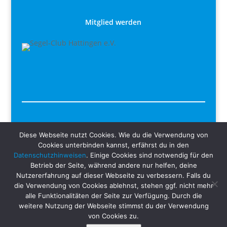
Mitglied werden
Liebe Segelfreunde und Segelfreundinnen,
Diese Webseite nutzt Cookies. Wie du die Verwendung von
Cookies unterbinden kannst, erfährst du in den
wir freuen uns, dass ihr euch für den Segel-Club Hattingen
Datenschutzhinweisen
. Einige Cookies sind notwendig für den
e.V. interessiert. Unabhängig, ob ihr männlich, weiblich oder
Betrieb der Seite, während andere nur helfen, deine
divers seid, schreiben wir aus Gründen der besseren
Nutzererfahrung auf dieser Webseite zu verbessern. Falls du
die Verwendung von Cookies ablehnst, stehen ggf. nicht mehr
Lesbarkeit unsere Artikel für euch in der männlichen Form,
alle Funktionalitäten der Seite zur Verfügung. Durch die
meinen aber immer Alle. Jeder ist bei uns willkommen.
weitere Nutzung der Webseite stimmst du der Verwendung
von Cookies zu.