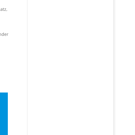
atz,
ender