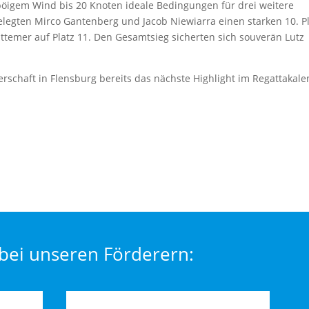
öigem Wind bis 20 Knoten ideale Bedingungen für drei weitere
legten Mirco Gantenberg und Jacob Niewiarra einen starken 10. Pl
ttemer auf Platz 11. Den Gesamtsieg sicherten sich souverän Lutz
rschaft in Flensburg bereits das nächste Highlight im Regattakal
bei unseren Förderern: