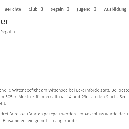
Berichte
Club
Segeln
Jugend
Ausbildung
5er
,
Regatta
elle Wittenseefight am Wittensee bei Eckernförde statt. Bei best
n 505er, Mustoskiff, International 14 und 29er an den Start – See
ebt.
drei faire Wettfahrten gesegelt werden. Im Anschluss wurde der 
gem Beisammensein gemütlich abgerundet.