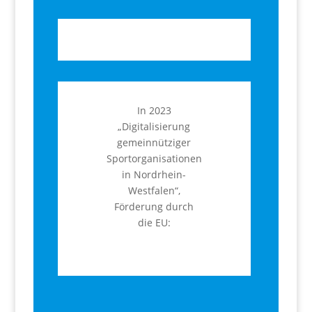
In 2023
„Digitalisierung
gemeinnütziger
Sportorganisationen
in Nordrhein-
Westfalen“,
Förderung durch
die EU: