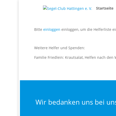
Startseite
Bitte
einloggen
einloggen, um die Helferliste e
Weitere Helfer und Spenden:
Familie Friedlein: Krautsalat, Helfen nach de
Wir bedanken uns bei un