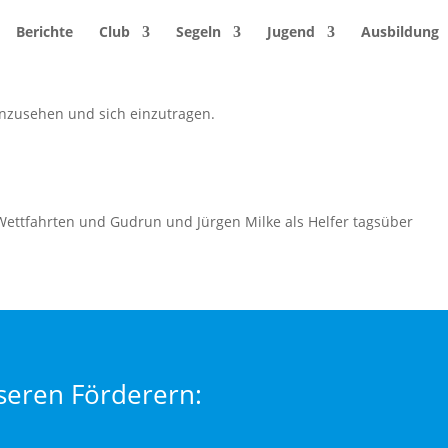
Berichte
Club
Segeln
Jugend
Ausbildung
inzusehen und sich einzutragen.
n Wettfahrten und Gudrun und Jürgen Milke als Helfer tagsüber
seren Förderern: