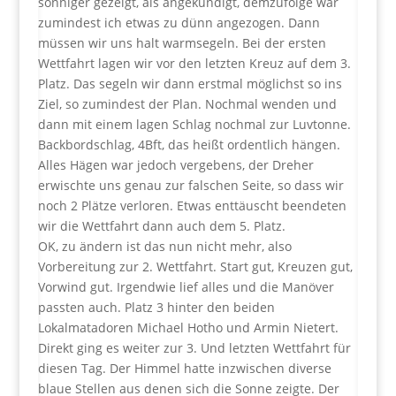
sonniger gezeigt, als angekündigt, demzufolge war
zumindest ich etwas zu dünn angezogen. Dann
müssen wir uns halt warmsegeln. Bei der ersten
Wettfahrt lagen wir vor den letzten Kreuz auf dem 3.
Platz. Das segeln wir dann erstmal möglichst so ins
Ziel, so zumindest der Plan. Nochmal wenden und
dann mit einem lagen Schlag nochmal zur Luvtonne.
Backbordschlag, 4Bft, das heißt ordentlich hängen.
Alles Hägen war jedoch vergebens, der Dreher
erwischte uns genau zur falschen Seite, so dass wir
noch 2 Plätze verloren. Etwas enttäuscht beendeten
wir die Wettfahrt dann auch dem 5. Platz.
OK, zu ändern ist das nun nicht mehr, also
Vorbereitung zur 2. Wettfahrt. Start gut, Kreuzen gut,
Vorwind gut. Irgendwie lief alles und die Manöver
passten auch. Platz 3 hinter den beiden
Lokalmatadoren Michael Hotho und Armin Nietert.
Direkt ging es weiter zur 3. Und letzten Wettfahrt für
diesen Tag. Der Himmel hatte inzwischen diverse
blaue Stellen aus denen sich die Sonne zeigte. Der