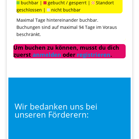
buchbar |
gebucht / gesperrt |
Standort
geschlossen |
nicht buchbar
Maximal Tage hintereinander buchbar.
Buchungen sind auf maximal 94 Tage im Voraus
beschränkt.
Um buchen zu können, musst du dich
zuerst
anmelden
oder
registrieren
.
Wir bedanken uns bei
unseren Förderern: